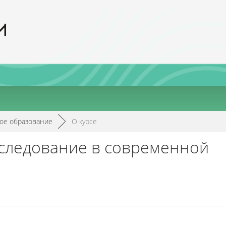
ое образование
►
О курсе
следование в современной