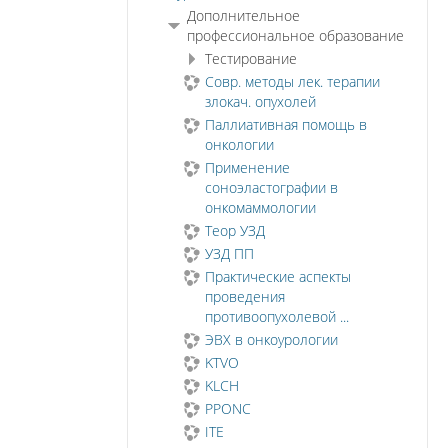
Дополнительное
профессиональное образование
Тестирование
Совр. методы лек. терапии
злокач. опухолей
Паллиативная помощь в
онкологии
Применение
соноэластографии в
онкомаммологии
Теор УЗД
УЗД ПП
Практические аспекты
проведения
противоопухолевой ...
ЭВХ в онкоурологии
KTVO
KLCH
PPONC
ITE