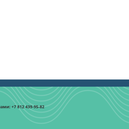
ми: +7 812 439‑95‑82