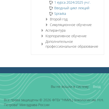
1 курса 2024/2025 уч.г.
Вводный цикл лекций
Spravka
Второй год
Симуляционное обучение
Аспирантура
Корпоративное обучение
Дополнительное
профессиональное образование
Вы не вошли в систему
Вход
Все права защищены © 2026 ФГБУ "НМИЦ онкологии им. Н.Н.
Петрова" Минздрава России